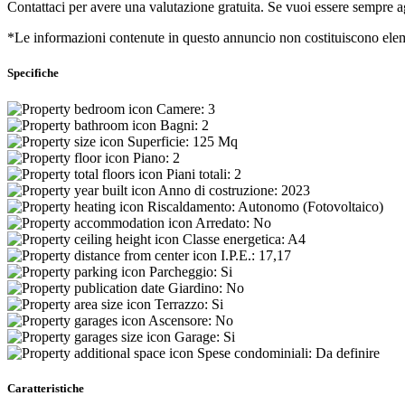
Contattaci per avere una valutazione gratuita. Se vuoi essere sempre a
*Le informazioni contenute in questo annuncio non costituiscono eleme
Specifiche
Camere:
3
Bagni:
2
Superficie:
125 Mq
Piano:
2
Piani totali:
2
Anno di costruzione:
2023
Riscaldamento:
Autonomo (Fotovoltaico)
Arredato:
No
Classe energetica:
A4
I.P.E.:
17,17
Parcheggio:
Si
Giardino:
No
Terrazzo:
Si
Ascensore:
No
Garage:
Si
Spese condominiali:
Da definire
Caratteristiche