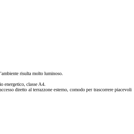
biente risulta molto luminoso.
io energetico, classe A4.
ccesso diretto al terrazzone esterno, comodo per trascorrere piacevoli